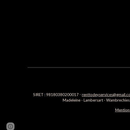
SIRET : 98180380200017 -
renttodeyservices@gmail.c
Madeleine - Lambersart - Wambrechies -
Mentions
Google Sites
Report abuse